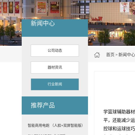
新闻中心
公司动态
首页
新闻中
>
器材资讯
行业新闻
推荐产品
学篮球辅助器材
平，还能减少运
智能商用电跑 （人脸+双屏智能版）
控球和运球技巧