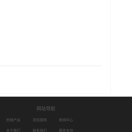
网站导航
热销产品
项目案例
新闻中心
关于我们
联系我们
服务支持