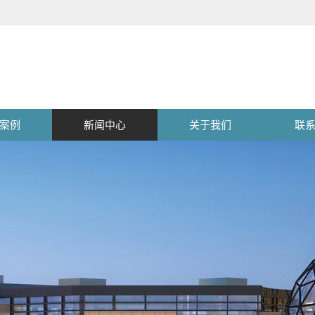
案例
新闻中心
关于我们
联