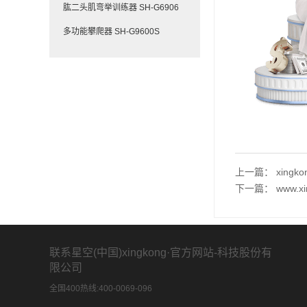
肱二头肌弯举训练器 SH-G6906
多功能攀爬器 SH-G9600S
上一篇：
xing
下一篇：
www.x
联系星空(中国)xingkong·官方网站-科技股份有
限公司
全国400热线:400-0069-096