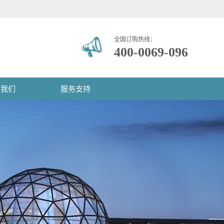
全国订购热线：
400-0069-096
系我们
服务支持