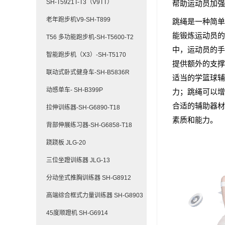
SH-T5921T-T3（V9TT）
帮助运动员加强
老年跑步机V9-SH-T899
跳绳是一种简单
能锻炼运动员的
T56 多功能跑步机-SH-T5600-T2
中，运动员的手
智能跑步机（X3）-SH-T5170
提供额外的支撑
联动式卧式健身车-SH-B5836R
适当的学篮球辅
动感单车- SH-B399P
力；跳绳可以增
合适的辅助器材
拉伸训练器-SH-G6890-T18
素质和能力。
背部伸展练习器-SH-G6858-T18
跷跷板 JLG-20
三位坐蹬训练器 JLG-13
分动坐式推胸训练器 SH-G8912
高端综合框式力量训练器 SH-G8903
45度顺蹬机 SH-G6914