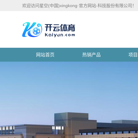
欢迎访问星空(中国)xingkong·官方网站-科技股份有限公司！
网站首页
热销产品
项目