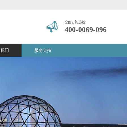
全国订购热线：
400-0069-096
系我们
服务支持