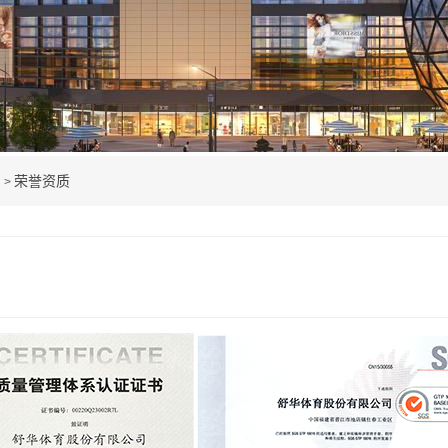
们
荣誉资质
>