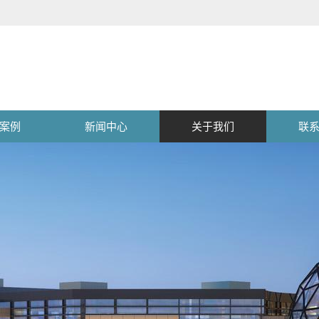
案例
新闻中心
关于我们
联