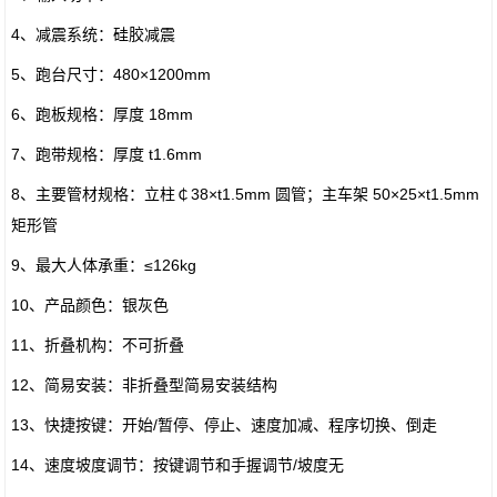
4、减震系统：硅胶减震
5、跑台尺寸：480×1200mm
6、跑板规格：厚度 18mm
7、跑带规格：厚度 t1.6mm
8、主要管材规格：立柱￠38×t1.5mm 圆管；主车架 50×25×t1.5mm
矩形管
9、最大人体承重：≤126kg
10、产品颜色：银灰色
11、折叠机构：不可折叠
12、简易安装：非折叠型简易安装结构
13、快捷按键：开始/暂停、停止、速度加减、程序切换、倒走
14、速度坡度调节：按键调节和手握调节/坡度无