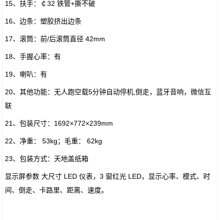
15、扶手：￠32 铁管+撕不破
16、边条：塑胶挤出边条
17、滚筒：前/后滚筒直径 42mm
18、手握心率：有
19、喇叭：有
20、其他功能：无人跑空载5分钟自动停机,倒走，蓝牙音响，微信互
联
21、包装尺寸：1692×772×239mm
22、净重： 53kg；毛重： 62kg
23、包装方式：天地盖纸箱
显示屏参数 大尺寸 LED 仪表，3 窗红光 LED，显示心率、模式、时
间、倒走、卡路里、距离、速度。