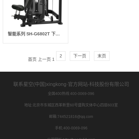
智能系列 SH-G6802T 下位蝴蝶式胸肌训练器
2
下一页
末页
首页
上一页
1
联系星空(中国)xingkong·官方网站-科技股份有限公司
全国400热线:400-0069-096
地址:北京市东城区西革新里60号盛购文体中心四层603室
邮箱:744521816@qq.com
手机:400-0069-096