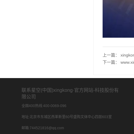
上一篇：
xing
下一篇：
www.
联系星空(中国)xingkong·官方网站-科技股份有
限公司
全国400热线:400-0069-096
地址:北京市东城区西革新里60号盛购文体中心四层603室
邮箱:744521816@qq.com