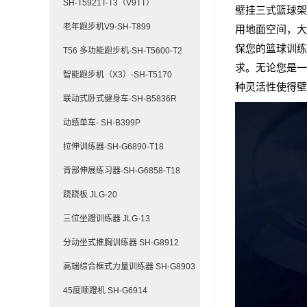
SH-T5921T-T3（V9TT）
壁挂三式篮球架
老年跑步机V9-SH-T899
用地面空间，大
保您的篮球训练
T56 多功能跑步机-SH-T5600-T2
求。无论您是一
智能跑步机（X3）-SH-T5170
种灵活性使得壁
联动式卧式健身车-SH-B5836R
动感单车- SH-B399P
拉伸训练器-SH-G6890-T18
背部伸展练习器-SH-G6858-T18
跷跷板 JLG-20
三位坐蹬训练器 JLG-13
分动坐式推胸训练器 SH-G8912
高端综合框式力量训练器 SH-G8903
45度顺蹬机 SH-G6914