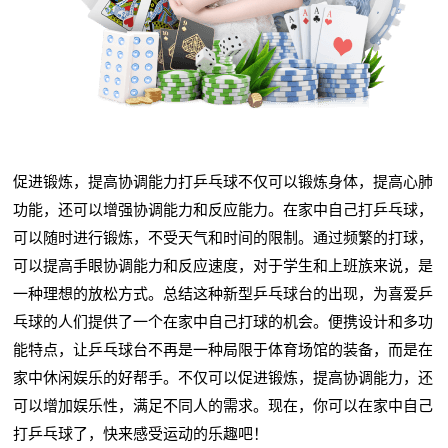
促进锻炼，提高协调能力打乒乓球不仅可以锻炼身体，提高心肺
功能，还可以增强协调能力和反应能力。在家中自己打乒乓球，
可以随时进行锻炼，不受天气和时间的限制。通过频繁的打球，
可以提高手眼协调能力和反应速度，对于学生和上班族来说，是
一种理想的放松方式。总结这种新型乒乓球台的出现，为喜爱乒
乓球的人们提供了一个在家中自己打球的机会。便携设计和多功
能特点，让乒乓球台不再是一种局限于体育场馆的装备，而是在
家中休闲娱乐的好帮手。不仅可以促进锻炼，提高协调能力，还
可以增加娱乐性，满足不同人的需求。现在，你可以在家中自己
打乒乓球了，快来感受运动的乐趣吧！