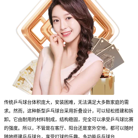
传统乒乓球台体积庞大，安装困难，无法满足大多数家庭的需
求。然而，这种新型乒乓球台采用折叠设计，可以轻松搭建和拆
卸。它由耐用的材料制成，结构稳固，完全可以承受乒乓球比赛
的强度。所以，不管是在客厅、阳台还是室外空地，都可以随时
随地搭建乒乓球台，享受打球的乐趣。多功能乒乓球台