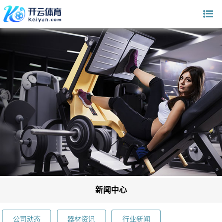
新闻中心
公司动态
器材资讯
行业新闻