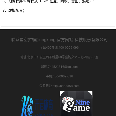
6、预置程序:4 种程式（5km 往返、间歇、登山、燃脂）；
7、虚拟场景；
联系星空(中国)xingkong·官方网站-科技股份有限公司
全国400热线:400-0069-096
地址:北京市东城区西革新里60号盛购文体中心四层603室
邮箱:744521816@qq.com
手机:400-0069-096
公司网址:http://baoda58.com