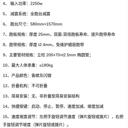
4、 输入功率：2250w
5、 减震系统：全跑台减震
6、 跑台尺寸：580mm×1570mm
7、跑板规格：厚度 25mm，双面-双倍跑板寿命、提升跑带寿命
8、跑带规格：厚度 t2.4mm，免维护蜡层跑带
9、主要管材规格：立柱 200×70×t2.5mm 椭圆管；
10、最大人体承重：≤180kg
11、产品颜色：香槟灰闪银
12、折叠机构：不可折叠
13、简易安装：无、非折叠型简易安装结构
14、快捷按键：启动、停止、暂停、速度加减、坡度加减
15、速度坡度调节：左把手旋钮调节速度（弹片旋钮或拨片），右把
手旋钮调节坡度（弹片旋钮或拨片）。